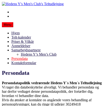
Spring
til
Facebook
Hedens Y's Men's Club's Teltudlejning
Udlejning af partytelt i Herning og omegn
indhold
E-
mail
Menu
Hjem
Telt-kalender
Priser & Vilkår
Anmeldelser
Samarbejdspartnere
Hedens Y’s Men’s Club
Persondata
Kontaktformular
Persondata
Persondatapolitik vedrørende Hedens Y´s Men´s Teltudlejning
Vi tager din databeskyttelse alvorligt. Vi behandler persondata og
har derfor vedtaget denne persondatapolitik, der fortæller dig,
hvordan vi behandler dine data.
Hvis du ønsker at kontakte os angående vores behandling af
personoplysninger, kan du ringe til udlejer 30249418